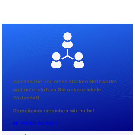
Werden Sie Teil eines starken Netzwerks
und unterstützen Sie unsere lokale
Wirtschaft.
Gemeinsam erreichen wir mehr!
MITGLIED WERDEN